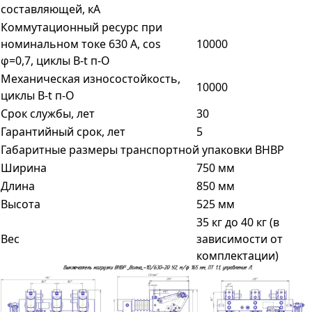
составляющей, кА
Коммутационный ресурс при
номинальном токе 630 А, cos
10000
φ=0,7, циклы В-t п-О
Механическая износостойкость,
10000
циклы В-t п-О
Срок службы, лет
30
Гарантийный срок, лет
5
Габаритные размеры транспортной упаковки ВНВР
Ширина
750 мм
Длина
850 мм
Высота
525 мм
35 кг до 40 кг (в
Вес
зависимости от
комплектации)