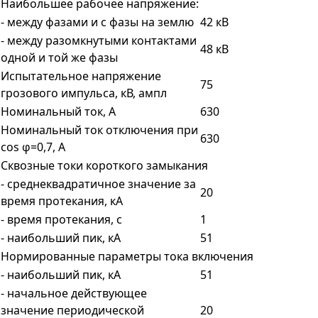
Наибольшее рабочее напряжение:
- между фазами и с фазы на землю
42 кВ
- между разомкнутыми контактами
48 кВ
одной и той же фазы
Испытательное напряжение
75
грозового импульса, кВ, ампл
Номинальный ток, А
630
Номинальный ток отключения при
630
cos φ=0,7, A
Сквозные токи короткого замыкания
- среднеквадратичное значение за
20
время протекания, кА
- время протекания, с
1
- наибольший пик, кА
51
Нормированные параметры тока включения
- наибольший пик, кА
51
- начальное действующее
значение периодической
20