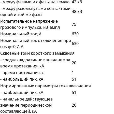
- между фазами и с фазы на землю
42 кВ
- между разомкнутыми контактами
48 кВ
одной и той же фазы
Испытательное напряжение
75
грозового импульса, кВ, ампл
Номинальный ток, А
630
Номинальный ток отключения при
630
cos φ=0,7, A
Сквозные токи короткого замыкания
- среднеквадратичное значение за
20
время протекания, кА
- время протекания, с
1
- наибольший пик, кА
51
Нормированные параметры тока включения
- наибольший пик, кА
51
- начальное действующее
значение периодической
20
составляющей, кА