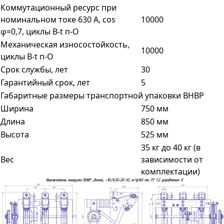
Коммутационный ресурс при
номинальном токе 630 А, cos
10000
φ=0,7, циклы В-t п-О
Механическая износостойкость,
10000
циклы В-t п-О
Срок службы, лет
30
Гарантийный срок, лет
5
Габаритные размеры транспортной упаковки ВНВР
Ширина
750 мм
Длина
850 мм
Высота
525 мм
35 кг до 40 кг (в
Вес
зависимости от
комплектации)