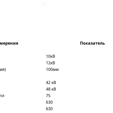
змерения
Показатель
10кВ
12кВ
ия)
100мм
42 кВ
48 кВ
пл
75
630
630