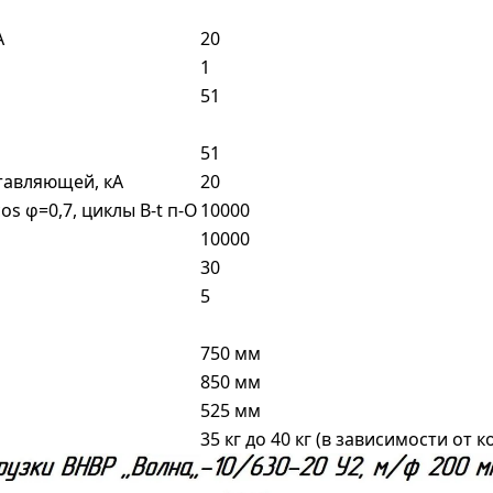
А
20
1
51
51
тавляющей, кА
20
s φ=0,7, циклы В-t п-О
10000
10000
30
5
750 мм
850 мм
525 мм
35 кг до 40 кг (в зависимости от 