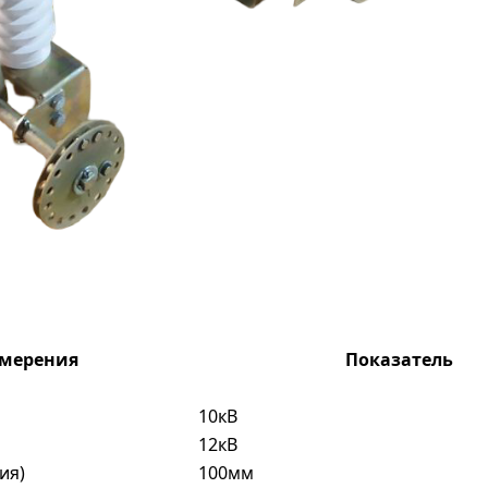
змерения
Показатель
10кВ
12кВ
ия)
100мм