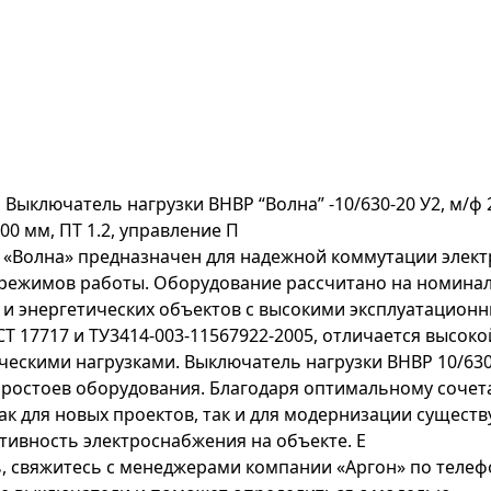
Р
Выключатель нагрузки ВНВР “Волна” -10/630-20 У2, м/ф 
00 мм, ПТ 1.2, управление П
 «Волна» предназначен для надежной коммутации элект
 режимов работы. Оборудование рассчитано на номинал
и энергетических объектов с высокими эксплуатацион
Т 17717 и ТУ3414-003-11567922-2005, отличается высок
ческими нагрузками. Выключатель нагрузки ВНВР 10/63
простоев оборудования. Благодаря оптимальному сочета
к для новых проектов, так и для модернизации существ
тивность электроснабжения на объекте. Е
ь, свяжитесь с менеджерами компании «Аргон» по телефо