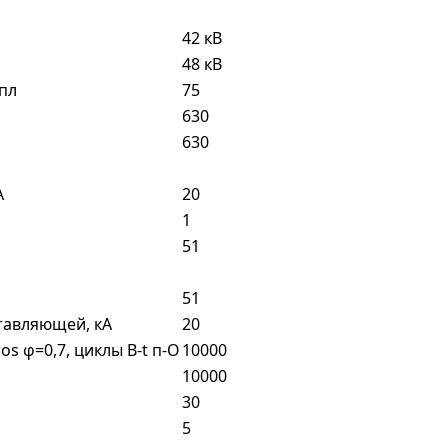
42 кВ
48 кВ
пл
75
630
630
А
20
1
51
51
тавляющей, кА
20
s φ=0,7, циклы В-t п-О
10000
10000
30
5