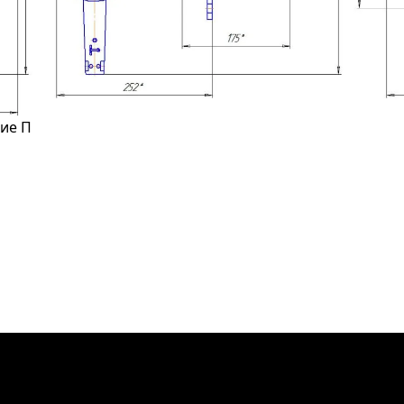
ние П