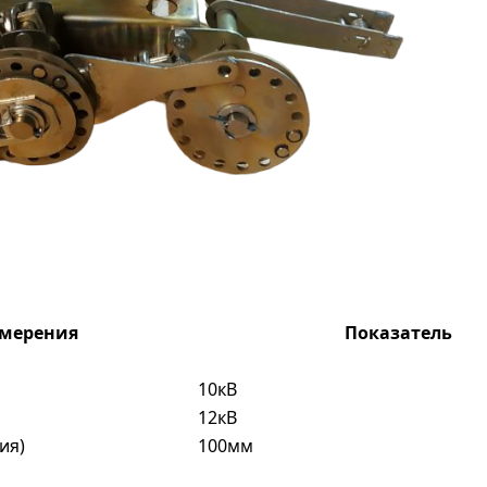
змерения
Показатель
10кВ
12кВ
ия)
100мм