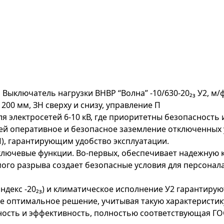
Р
Выключатель нагрузки ВНВР “Волна” -10/630-20₂₃ У2, м/ф
 200 мм, ЗН сверху и снизу, управление П
ля электросетей 6-10 кВ, где приоритетны безопасность
ей оперативное и безопасное заземление отключенных 
), гарантирующим удобство эксплуатации.
ключевые функции. Во-первых, обеспечивает надежную 
го разрыва создает безопасные условия для персонала,
ндекс -20₂₃) и климатическое исполнение У2 гарантир
 оптимальное решение, учитывая такую характеристику,
сность и эффективность, полностью соответствующая ГОС