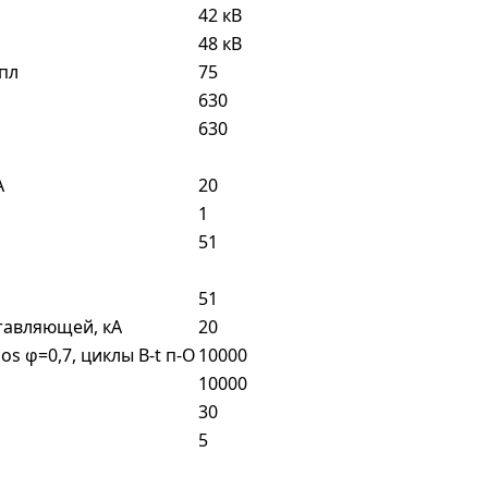
42 кВ
48 кВ
пл
75
630
630
А
20
1
51
51
тавляющей, кА
20
s φ=0,7, циклы В-t п-О
10000
10000
30
5